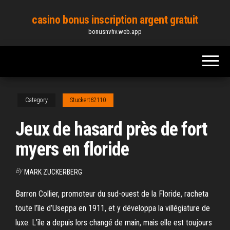
Skip
casino bonus inscription argent gratuit
to
bonusnvhv.web.app
the
content
Category
Stuckert62110
Jeux de hasard près de fort
myers en floride
By
MARK ZUCKERBERG
Barron Collier, promoteur du sud-ouest de la Floride, racheta
toute l’île d’Useppa en 1911, et y développa la villégiature de
luxe. L’île a depuis lors changé de main, mais elle est toujours