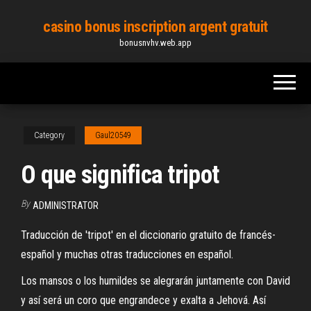
Skip
casino bonus inscription argent gratuit
to
bonusnvhv.web.app
the
content
Category
Gaul20549
O que significa tripot
By
ADMINISTRATOR
Traducción de 'tripot' en el diccionario gratuito de francés-
español y muchas otras traducciones en español.
Los mansos o los humildes se alegrarán juntamente con David
y así será un coro que engrandece y exalta a Jehová. Así