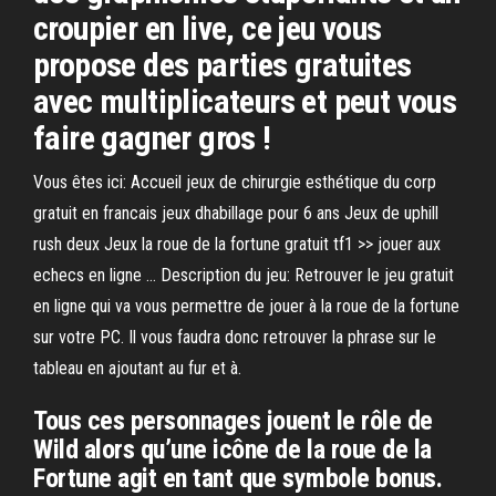
croupier en live, ce jeu vous
propose des parties gratuites
avec multiplicateurs et peut vous
faire gagner gros !
Vous êtes ici: Accueil jeux de chirurgie esthétique du corp
gratuit en francais jeux dhabillage pour 6 ans Jeux de uphill
rush deux Jeux la roue de la fortune gratuit tf1 >> jouer aux
echecs en ligne … Description du jeu: Retrouver le jeu gratuit
en ligne qui va vous permettre de jouer à la roue de la fortune
sur votre PC. Il vous faudra donc retrouver la phrase sur le
tableau en ajoutant au fur et à.
Tous ces personnages jouent le rôle de
Wild alors qu’une icône de la roue de la
Fortune agit en tant que symbole bonus.