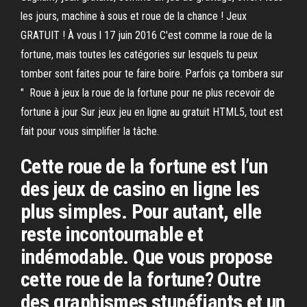
les jours, machine à sous et roue de la chance ! Jeux
GRATUIT ! À vous l 17 juin 2016 C'est comme la roue de la
fortune, mais toutes les catégories sur lesquels tu peux
tomber sont faites pour te faire boire. Parfois ça tombera sur
" Roue à jeux la roue de la fortune pour ne plus recevoir de
fortune à jour Sur jeux jeu en ligne au gratuit HTML5, tout est
fait pour vous simplifier la tâche.
Cette roue de la fortune est l’un
des jeux de casino en ligne les
plus simples. Pour autant, elle
reste incontournable et
indémodable. Que vous propose
cette roue de la fortune? Outre
des graphismes stupéfiants et un