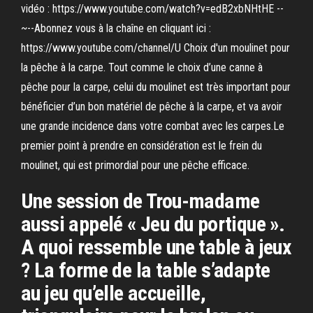
vidéo : https://www.youtube.com/watch?v=edB2xbNHtHE --
~--Abonnez vous à la chaîne en cliquant ici :
https://www.youtube.com/channel/U Choix d'un moulinet pour
la pêche à la carpe. Tout comme le choix d’une canne à
pêche pour la carpe, celui du moulinet est très important pour
bénéficier d’un bon matériel de pêche à la carpe, et va avoir
une grande incidence dans votre combat avec les carpes.Le
premier point à prendre en considération est le frein du
moulinet, qui est primordial pour une pêche efficace.
Une session de Trou-madame
aussi appelé « Jeu du portique ».
A quoi ressemble une table à jeux
? La forme de la table s’adapte
au jeu qu’elle accueille,