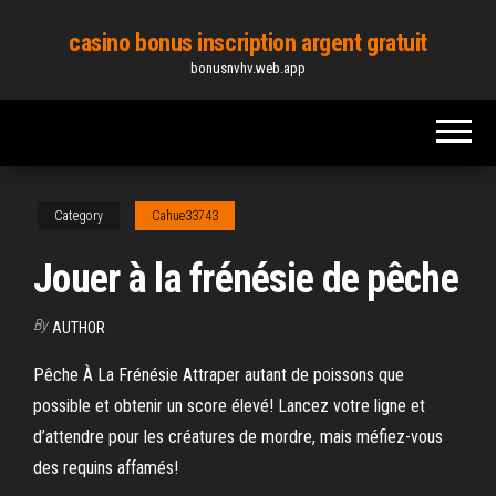
Skip
casino bonus inscription argent gratuit
to
bonusnvhv.web.app
the
content
Category
Cahue33743
Jouer à la frénésie de pêche
By
AUTHOR
Pêche À La Frénésie Attraper autant de poissons que
possible et obtenir un score élevé! Lancez votre ligne et
d’attendre pour les créatures de mordre, mais méfiez-vous
des requins affamés!