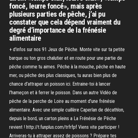
foncé, leurre foncé», mais après
plusieurs parties de pêche, j’ai pu
constater que cela dépend vraiment du
degré d’importance de la frénésie
alimentaire
+ d'infos sur nos 91 Jeux de Pêche. Monte vite sur ta petite
barque ou ton gros chalutier et en route pour une partie de
pêche comme tu aimes. Pêche à la mouche, pêche en haute
mer, ou pêche des plus classiques, tu auras bien plus de
chance d'attraper un poisson ici. Entraine-toi à lancer
l'hameçon et à ferrer le poisson. Dans un autre Vidéo de
pêche de la perche de Loire au moment d'une frénésie
alimentaire. Avec une simple cuillère Caperlan de décathlon,
depuis le bord, un carton pleins a La Frénésie de Pêche
revient ! http://t.funplus.com/trfrfpf Viens vite participer !
Arriveras-tu à attraper assez de poissons ? Prépare tes