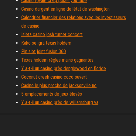
Casino royale craig poker you tube
Casino dargent en ligne de létat de washington
Calendrier financier des relations avec les investisseurs
de casino
Isleta casino josh turner concert
Kako se igra texas holdem
Pin slot joint fusion 360
Texas holdem règles mains gagnantes
Y a-t-il un casino près denglewood en floride
Coconut creek casino coco ouvert
Casino le plus proche de jacksonville nc
5 emplacements de jeux élevés
Y a-t-il un casino près de williamsburg va
Proudly powered by
WordPress
|
Theme:
Envo Magazine