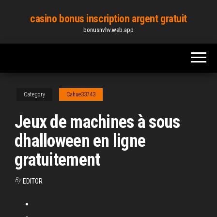
Skip
casino bonus inscription argent gratuit
to
bonusnvhv.web.app
the
content
Category
Cahue33743
Jeux de machines à sous
dhalloween en ligne
gratuitement
By
EDITOR