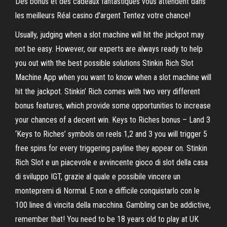
Des bonus et des cadeaux fantastiques vous attendent dans
les meilleurs Réal casino d'argent Tentez votre chance!
Usually, judging when a slot machine will hit the jackpot may
not be easy. However, our experts are always ready to help
you out with the best possible solutions Stinkin Rich Slot
Machine App when you want to know when a slot machine will
hit the jackpot. Stinkin’ Rich comes with two very different
bonus features, which provide some opportunities to increase
your chances of a decent win. Keys to Riches bonus – Land 3
‘Keys to Riches’ symbols on reels 1,2 and 3 you will trigger 5
free spins for every triggering payline they appear on. Stinkin
Rich Slot e un piacevole e avvincente gioco di slot della casa
di sviluppo IGT, grazie al quale e possibile vincere un
montepremi di Normal. E non e difficile conquistarlo con le
100 linee di vincita della macchina. Gambling can be addictive,
remember that! You need to be 18 years old to play at UK