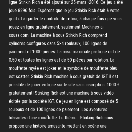
ligne Stinkin Rich a été ajouté sur 25-mars -2016. Ce jeu a été
joué 8296 fois. Espérons que le jeu Stinkin Rich était à votre
goût et à garder le contrôle de retour, à chaque fois que vous
jouez en ligne gratuitement, seulement Machines-a-
souss.com. La machine à sous Stinkin Rich comprend
cylindres configurés dans 5×4 rouleaux, 100 lignes de
paiement et 1000 pièces. La mise maximale par ligne est de
0,50 et toutes les lignes est de 50 pièces par rotation. La
mouffette rayée est joker et le symbole de mouffette bleu
est scatter. Stinkin Rich machine à sous gratuit de IGT il est
possible de jouer en ligne sur le site sans inscription. 1000 €
gratuitement! Stinking Rich est une machine à sous vidéo
éditée par la société IGT. Ce jeu en ligne est composé de 5
rouleaux et de 100 lignes de paiement. Les aventures
hilarantes d’une mouffette. Le thème : Stinking Rich nous
propose une histoire amusante mettant en scène une