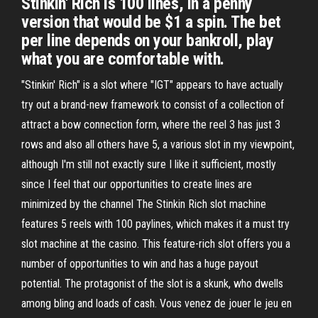
Stinkin' Rich is 100 lines, in a penny
version that would be $1 a spin. The bet
per line depends on your bankroll, play
what you are comfortable with.
"Stinkin' Rich" is a slot where "IGT" appears to have actually
try out a brand-new framework to consist of a collection of
attract a bow connection form, where the reel 3 has just 3
rows and also all others have 5, a various slot in my viewpoint,
although I'm still not exactly sure I like it sufficient, mostly
since I feel that our opportunities to create lines are
minimized by the channel The Stinkin Rich slot machine
features 5 reels with 100 paylines, which makes it a must try
slot machine at the casino. This feature-rich slot offers you a
number of opportunities to win and has a huge payout
potential. The protagonist of the slot is a skunk, who dwells
among bling and loads of cash. Vous venez de jouer le jeu en