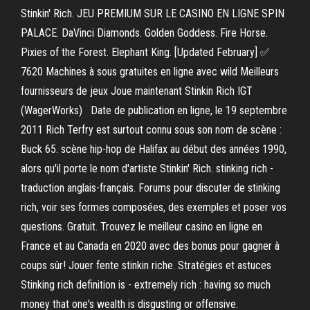
Stinkin' Rich. JEU PREMIUM SUR LE CASINO EN LIGNE SPIN
PALACE. DaVinci Diamonds. Golden Goddess. Fire Horse.
Pixies of the Forest. Elephant King. [Updated February] ✅
7620 Machines à sous gratuites en ligne avec wild Meilleurs
fournisseurs de jeux Joue maintenant Stinkin Rich IGT
(WagerWorks) Date de publication en ligne, le 19 septembre
2011 Rich Terfry est surtout connu sous son nom de scène :
Buck 65. scène hip-hop de Halifax au début des années 1990,
alors qu'il porte le nom d'artiste Stinkin' Rich. stinking rich -
traduction anglais-français. Forums pour discuter de stinking
rich, voir ses formes composées, des exemples et poser vos
questions. Gratuit. Trouvez le meilleur casino en ligne en
France et au Canada en 2020 avec des bonus pour gagner à
coups sûr! Jouer fente stinkin riche. Stratégies et astuces
Stinking rich definition is - extremely rich : having so much
money that one's wealth is disgusting or offensive.