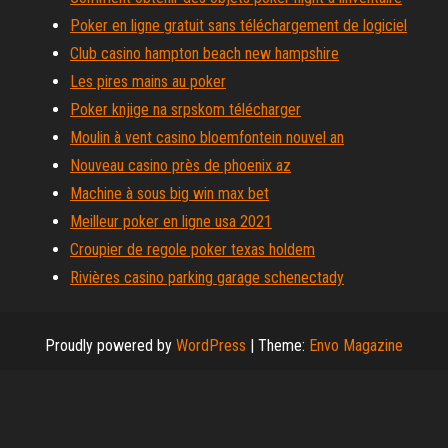
Poker en ligne gratuit sans téléchargement de logiciel
Club casino hampton beach new hampshire
Les pires mains au poker
Poker knjige na srpskom télécharger
Moulin à vent casino bloemfontein nouvel an
Nouveau casino près de phoenix az
Machine à sous big win max bet
Meilleur poker en ligne usa 2021
Croupier de regole poker texas holdem
Rivières casino parking garage schenectady
Proudly powered by
WordPress
|
Theme:
Envo Magazine