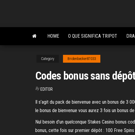
Skip
to
the
content
HOME
O QUE SIGNIFICA TRIPOT
DRA
Category
Bridenbecker87033
Codes bonus sans dépôt
By
EDITOR
Il s’agit du pack de bienvenue avec un bonus de 3 0
le bonus de bienvenue vous aurez 3 fois un bonus de
Nul besoin d’un quelconque Stakes Casino bonus co
bonus, cette fois sur premier dépôt : 100 Free Spin